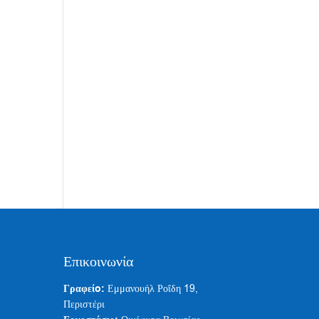
Επικοινωνία
Γραφείo:
Εμμανουήλ Ροΐδη 19,
Περιστέρι