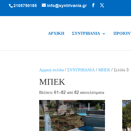
2105750185
info@syntrivania.gr
ΑΡΧΙΚΗ
ΣΥΝΤΡΙΒΑΝΙΑ
ΠΡΟΙΟΝ
Αρχική σελίδα
/
ΣΥΝΤΡΙΒΑΝΙΑ
/
ΜΠΕΚ
/ Σελίδα 3
ΜΠΕΚ
Βλέπετε 61–82 από 82 αποτελέσματα