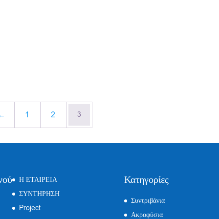
←
1
2
3
νού
Κατηγορίες
Η ΕΤΑΙΡΕΙΑ
ΣΥΝΤΗΡΗΣΗ
Συντριβάνια
Project
Ακροφύσια