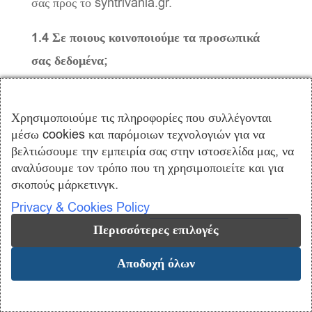
σας προς το syntrivania.gr.
1.4 Σε ποιους κοινοποιούμε τα προσωπικά
σας δεδομένα;
Τα στοιχεία που δηλώνονται από τους χρήστες
Χρησιμοποιούμε τις πληροφορίες που συλλέγονται
δεν αποκαλύπτονται σε τρίτους και με κανένα
μέσω cookies και παρόμοιων τεχνολογιών για να
τρόπο δεν δημοσιοποιούνται ή αποτελούν καθ’
βελτιώσουμε την εμπειρία σας στην ιστοσελίδα μας, να
οιονδήποτε τρόπο αντικείμενο εκμετάλλευσης.
αναλύσουμε τον τρόπο που τη χρησιμοποιείτε και για
σκοπούς μάρκετινγκ.
Κατ’εξαίρεση, τα προσωπικά δεδομένα των
Privacy & Cookies Policy
χρηστών ενδέχεται να κοινοποιηθούν σε τρίτους
παρόχους υπηρεσιών του syntrivania.gr, οι
Περισσότερες επιλογές
οποίοι επεξεργάζονται τα προσωπικά σας
Αποδοχή όλων
δεδομένα αποκλειστικά και μόνο για την
εκπλήρωση των υποχρεώσεών τους που