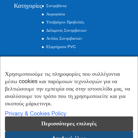
Κατηγορίες
Συντριβάνια
Ακροφύσια
Υποβρύχιοι Προβολείς
Δεξαμενές Συντριβανιών
Αντλίες Συντριβανιών
Εξαρτήματα PVC
Επικοινωνία
Χρησιμοποιούμε τις πληροφορίες που συλλέγονται
Γραφείo:
Εμμανουήλ Ροΐδη 19, Περιστέρι
μέσω cookies και παρόμοιων τεχνολογιών για να
Εργοστάσιο:
Οινόφυτα Βοιωτίας
βελτιώσουμε την εμπειρία σας στην ιστοσελίδα μας, να
Τηλέφωνο:
210 57 50 185
αναλύσουμε τον τρόπο που τη χρησιμοποιείτε και για
Email:
info@syntrivania.gr
σκοπούς μάρκετινγκ.
Privacy & Cookies Policy
Περισσότερες επιλογές