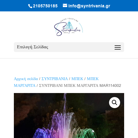
2105750185
info@syntrivania.gr
Επιλογή Σελίδας
Αρχική σελίδα
/
ΣΥΝΤΡΙΒΑΝΙΑ
/
ΜΠΕΚ
/
ΜΠΕΚ
ΜΑΡΓΑΡΙΤΑ
/ ΣΥΝΤΡΙΒΑΝΙ ΜΠΕΚ ΜΑΡΓΑΡΙΤΑ MAR114002