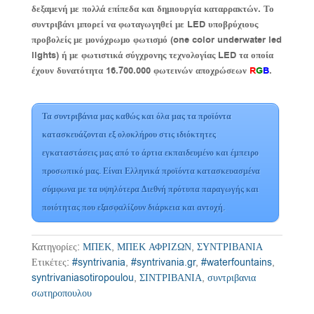
δεξαμενή με πολλά επίπεδα και δημιουργία καταρρακτών. Το
συντριβάνι μπορεί να φωταγωγηθεί με LED υποβρύχιους
προβολείς με μονόχρωμο φωτισμό (one color underwater led
lights) ή με φωτιστικά σύγχρονης τεχνολογίας LED τα οποία
έχουν δυνατότητα 16.700.000 φωτεινών αποχρώσεων
R
G
B
.
Τα συντριβάνια μας καθώς και όλα μας τα προϊόντα
κατασκευάζονται εξ ολοκλήρου στις ιδιόκτητες
εγκαταστάσεις μας από το άρτια εκπαιδευμένο και έμπειρο
προσωπικό μας. Είναι Ελληνικά προϊόντα κατασκευασμένα
σύμφωνα με τα υψηλότερα Διεθνή πρότυπα παραγωγής και
ποιότητας που εξασφαλίζουν διάρκεια και αντοχή.
Κατηγορίες:
ΜΠΕΚ
,
ΜΠΕΚ ΑΦΡΙΖΩΝ
,
ΣΥΝΤΡΙΒΑΝΙΑ
Ετικέτες:
#syntrivania
,
#syntrivania.gr
,
#waterfountains
,
syntrivaniasotiropoulou
,
ΣΙΝΤΡΙΒΑΝΙΑ
,
συντριβανια
σωτηροπουλου