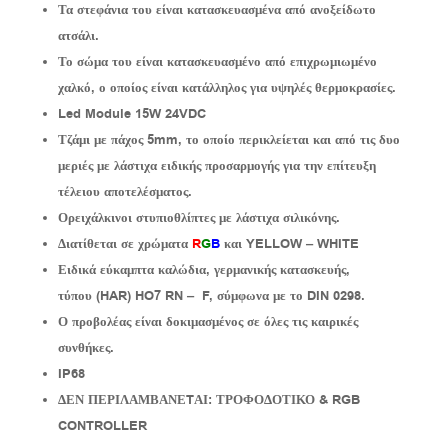
Τα στεφάνια του είναι κατασκευασμένα από ανοξείδωτο
ατσάλι.
Το σώμα του είναι κατασκευασμένο από επιχρωμιωμένο
χαλκό, ο οποίος είναι κατάλληλος για υψηλές θερμοκρασίες.
Led Module 15W 24VDC
Τζάμι με πάχος 5mm, το οποίο περικλείεται και από τις δυο
μεριές με λάστιχα ειδικής προσαρμογής για την επίτευξη
τέλειου αποτελέσματος.
Ορειχάλκινοι στυπιοθλίπτες με λάστιχα σιλικόνης.
Διατίθεται σε χρώματα
R
G
B
και YELLOW – WHITE
Ειδικά εύκαμπτα καλώδια, γερμανικής κατασκευής,
τύπου
(HAR) HO7 RN – F, σύμφωνα με το DIN 0298.
Ο προβολέας είναι δοκιμασμένος σε όλες τις καιρικές
συνθήκες.
IP68
ΔΕΝ ΠΕΡΙΛΑΜΒΑΝΕTΑΙ: ΤΡΟΦΟΔΟΤΙΚΟ & RGB
CONTROLLER