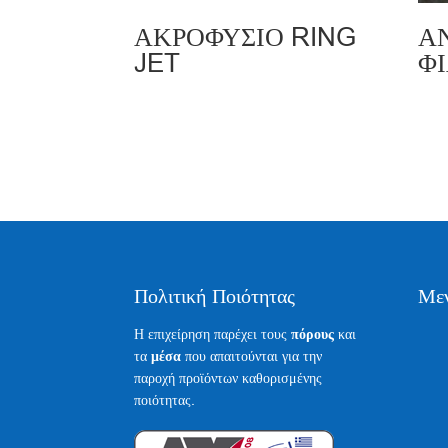
ΑΚΡΟΦΥΣΙΟ RING
Α
JET
Φ
Πολιτική Ποιότητας
Με
Η επιχείρηση παρέχει τους
πόρους
και
τα
μέσα
που απαιτούνται για την
παροχή προϊόντων καθορισμένης
ποιότητας.