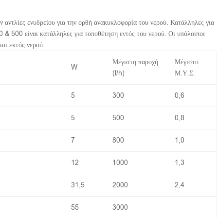
 αντλίες ενυδρείου για την ορθή ανακυκλοφορία του νερού. Κατάλληλες για
 & 500 είναι κατάλληλες για τοποθέτηση εντός του νερού. Οι υπόλοιποι
και εκτός νερού.
Μέγιστη παροχή
Μέγιστο
W
(l/h)
Μ.Υ.Σ.
5
300
0,6
5
500
0,8
7
800
1,0
12
1000
1,3
31,5
2000
2,4
55
3000