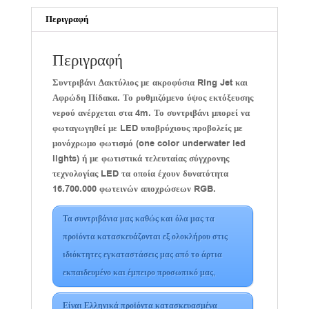
Περιγραφή
Περιγραφή
Συντριβάνι Δακτύλιος με ακροφύσια Ring Jet και
Αφρώδη Πίδακα. Το ρυθμιζόμενο ύψος εκτόξευσης
νερού ανέρχεται στα 4m. Το συντριβάνι μπορεί να
φωταγωγηθεί με LED υποβρύχιους προβολείς με
μονόχρωμο φωτισμό (one color underwater led
lights) ή με φωτιστικά τελευταίας σύγχρονης
τεχνολογίας LED τα οποία έχουν δυνατότητα
16.700.000 φωτεινών αποχρώσεων RGB.
Τα συντριβάνια μας καθώς και όλα μας τα
προϊόντα κατασκευάζονται εξ ολοκλήρου στις
ιδιόκτητες εγκαταστάσεις μας από το άρτια
εκπαιδευμένο και έμπειρο προσωπικό μας,
Είναι Ελληνικά προϊόντα κατασκευασμένα