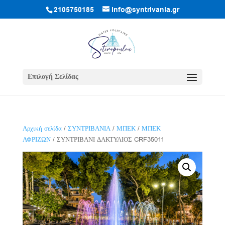
2105750185
info@syntrivania.gr
Επιλογή Σελίδας
Αρχική σελίδα
/
ΣΥΝΤΡΙΒΑΝΙΑ
/
ΜΠΕΚ
/
ΜΠΕΚ
ΑΦΡΙΖΩΝ
/ ΣΥΝΤΡΙΒΑΝΙ ΔΑΚΤΥΛΙΟΣ CRF35011