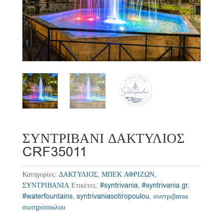
ΣΥΝΤΡΙΒΑΝΙ ΔΑΚΤΥΛΙΟΣ
CRF35011
Κατηγορίες:
ΔΑΚΤΥΛΙΟΣ
,
ΜΠΕΚ ΑΦΡΙΖΩΝ
,
ΣΥΝΤΡΙΒΑΝΙΑ
Ετικέτες:
#syntrivania
,
#syntrivania.gr
,
#waterfountains
,
syntrivaniasotiropoulou
,
συντριβανια
σωτηροπουλου