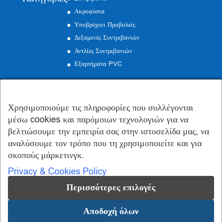
Ακροφύσια
Υποβρύχιοι Προβολείς
Δεξαμενές Συντριβανιών
Αντλίες Συντριβανιών
Εξαρτήματα PVC
Επικοινωνία
Χρησιμοποιούμε τις πληροφορίες που συλλέγονται
Γραφείo:
Εμμανουήλ Ροΐδη 19, Περιστέρι
μέσω cookies και παρόμοιων τεχνολογιών για να
Εργοστάσιο:
Οινόφυτα Βοιωτίας
βελτιώσουμε την εμπειρία σας στην ιστοσελίδα μας, να
Τηλέφωνο:
210 57 50 185
αναλύσουμε τον τρόπο που τη χρησιμοποιείτε και για
Email:
info@syntrivania.gr
σκοπούς μάρκετινγκ.
Privacy & Cookies Policy
Περισσότερες επιλογές
Αποδοχή όλων
© 2019-2024 syntrivania.gr - Συντριβάνια Σωτηροπούλου | Design