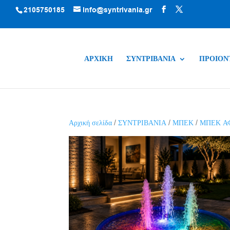
2105750185
info@syntrivania.gr
ΑΡΧΙΚΗ
ΣΥΝΤΡΙΒΑΝΙΑ
ΠΡΟΙΟΝ
Αρχική σελίδα
/
ΣΥΝΤΡΙΒΑΝΙΑ
/
ΜΠΕΚ
/
ΜΠΕΚ Α