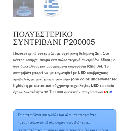
ΠΟΛΥΕΣΤΕΡΙΚΟ
ΣΥΝΤΡΙΒΑΝΙ P200005
Πολυεστερικό συντριβάνι με οχτάγωνη δεξαμενή 2m. Στο
κέντρο υπάρχει ακόμα ένα πολυεστερικό συντριβάνι 85cm με
δύο δακτυλίους και ρυθμιζόμενα ακροφύσια Ring Jet. Το
συντριβάνι μπορεί να φωταγωγηθεί με LED υποβρύχιους
προβολείς με μονόχρωμο φωτισμό (one color underwater led
lights) ή με φωτιστικά σύγχρονης τεχνολογίας LED τα οποία
έχουν δυνατότητα 16.700.000 φωτεινών αποχρώσεων
R
G
B
.
Τα συντριβάνια μας καθώς και όλα μας τα προϊόντα
κατασκευάζονται εξ ολοκλήρου στις ιδιόκτητες
εγκαταστάσεις μας από το άρτια εκπαιδευμένο και έμπειρο