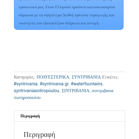
προσωπικό μας. Είναι Ελληνικά προϊόντα κατασκευασμένα
σύμφωνα με τα υψηλότερα Διεθνή πρότυπα παραγωγής και
ποιότητας που εξασφαλίζουν διάρκεια και αντοχή.
Κατηγορίες:
ΠΟΛΥΕΣΤΕΡΙΚΑ
,
ΣΥΝΤΡΙΒΑΝΙΑ
Ετικέτες:
#syntrivania
,
#syntrivania.gr
,
#waterfountains
,
syntrivaniasotiropoulou
,
ΣΙΝΤΡΙΒΑΝΙΑ
,
συντριβανια
σωτηροπουλου
Περιγραφή
Περιγραφή