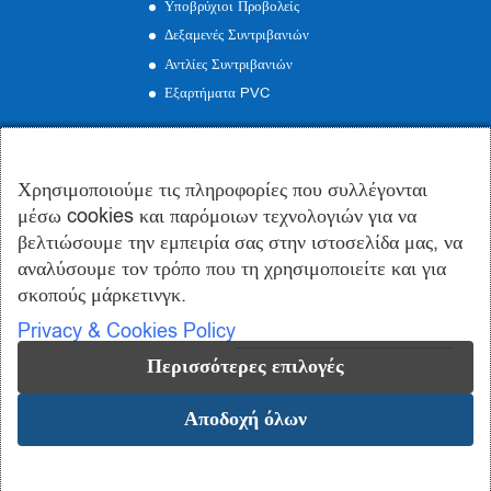
Υποβρύχιοι Προβολείς
Δεξαμενές Συντριβανιών
Αντλίες Συντριβανιών
Εξαρτήματα PVC
Επικοινωνία
Χρησιμοποιούμε τις πληροφορίες που συλλέγονται
Γραφείo:
Εμμανουήλ Ροΐδη 19, Περιστέρι
μέσω cookies και παρόμοιων τεχνολογιών για να
Εργοστάσιο:
Οινόφυτα Βοιωτίας
βελτιώσουμε την εμπειρία σας στην ιστοσελίδα μας, να
Τηλέφωνο:
210 57 50 185
αναλύσουμε τον τρόπο που τη χρησιμοποιείτε και για
Email:
info@syntrivania.gr
σκοπούς μάρκετινγκ.
Privacy & Cookies Policy
Περισσότερες επιλογές
Αποδοχή όλων
© 2019-2024 syntrivania.gr - Συντριβάνια Σωτηροπούλου | Design
and Development by
Addo Digital