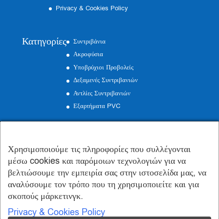
Privacy & Cookies Policy
Κατηγορίες
Συντριβάνια
Ακροφύσια
Υποβρύχιοι Προβολείς
Δεξαμενές Συντριβανιών
Αντλίες Συντριβανιών
Εξαρτήματα PVC
Επικοινωνία
Χρησιμοποιούμε τις πληροφορίες που συλλέγονται
Γραφείo:
Εμμανουήλ Ροΐδη 19, Περιστέρι
μέσω cookies και παρόμοιων τεχνολογιών για να
Εργοστάσιο:
Οινόφυτα Βοιωτίας
βελτιώσουμε την εμπειρία σας στην ιστοσελίδα μας, να
Τηλέφωνο:
210 57 50 185
αναλύσουμε τον τρόπο που τη χρησιμοποιείτε και για
Email:
info@syntrivania.gr
σκοπούς μάρκετινγκ.
Privacy & Cookies Policy