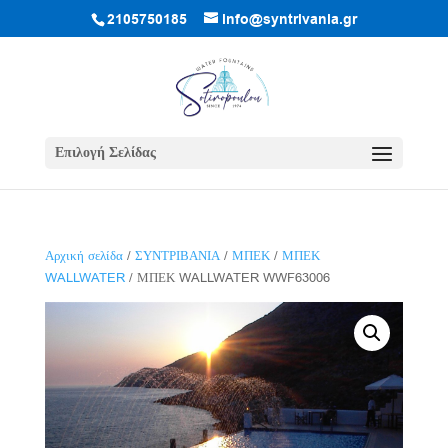
2105750185
info@syntrivania.gr
Επιλογή Σελίδας
Αρχική σελίδα
/
ΣΥΝΤΡΙΒΑΝΙΑ
/
ΜΠΕΚ
/
ΜΠΕΚ
WALLWATER
/ ΜΠΕΚ WALLWATER WWF63006