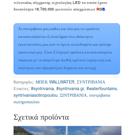
τελευταίας σύγχρονης τεχνολογίας
LED
τα οποία έχουν
δυνατότητα 16.700.000 φωτεινών αποχρώσεων
R
G
B
.
Τα συντριβάνια μας καθώς και όλα μας τα προϊόντα
κατασκευάζονται εξ ολοκλήρου στις ιδιόκτητες
εγκαταστάσεις μας από το άρτια εκπαιδευμένο και έμπειρο
προσωπικό μας. Είναι Ελληνικά προϊόντα κατασκευασμένα
σύμφωνα με τα υψηλότερα Διεθνή πρότυπα παραγωγής και
ποιότητας που εξασφαλίζουν διάρκεια και αντοχή.
Κατηγορίες:
ΜΠΕΚ WALLWATER
,
ΣΥΝΤΡΙΒΑΝΙΑ
Ετικέτες:
#syntrivania
,
#syntrivania.gr
,
#waterfountains
,
syntrivaniasotiropoulou
,
ΣΙΝΤΡΙΒΑΝΙΑ
,
συντριβανια
σωτηροπουλου
Σχετικά προϊόντα