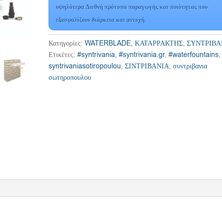
υψηλότερα Διεθνή πρότυπα παραγωγής και ποιότητας που
εξασφαλίζουν διάρκεια και αντοχή.
Κατηγορίες:
WATERBLADE
,
ΚΑΤΑΡΡΑΚΤΗΣ
,
ΣΥΝΤΡΙΒΑ
Ετικέτες:
#syntrivania
,
#syntrivania.gr
,
#waterfountains
,
syntrivaniasotiropoulou
,
ΣΙΝΤΡΙΒΑΝΙΑ
,
συντριβανια
σωτηροπουλου