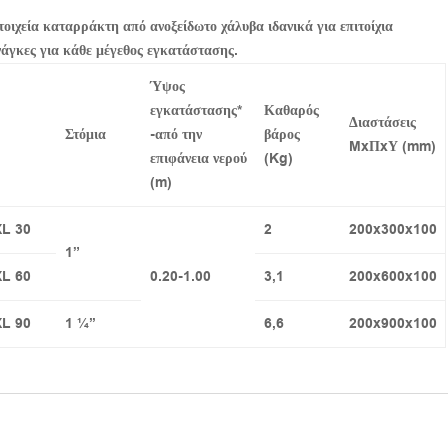
τοιχεία καταρράκτη από ανοξείδωτο χάλυβα ιδανικά για επιτοίχια
ανάγκες για κάθε μέγεθος εγκατάστασης.
Ύψος
εγκατάστασης*
Καθαρός
Διαστάσεις
Στόμια
-από την
βάρος
MxΠxΥ (mm)
επιφάνεια νερού
(Kg)
(m)
XL 30
2
200x300x100
1”
XL 60
0.20-1.00
3,1
200x600x100
XL 90
1 ¼’’
6,6
200x900x100